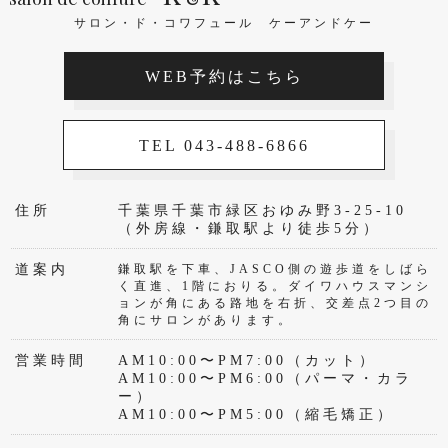
サロン・ド・コワフュール ケーアンドケー
WEB予約はこちら
TEL 043-488-6866
住所
千葉県千葉市緑区おゆみ野3-25-10
（外房線・鎌取駅より徒歩5分）
道案内
鎌取駅を下車、JASCO側の遊歩道をしばら
く直進、1階におりる。ダイワハウスマンシ
ョンが角にある路地を右折、交差点2つ目の
角にサロンがあります。
営業時間
AM10:00〜PM7:00（カット）
AM10:00〜PM6:00（パーマ・カラ
ー）
AM10:00〜PM5:00（縮毛矯正）