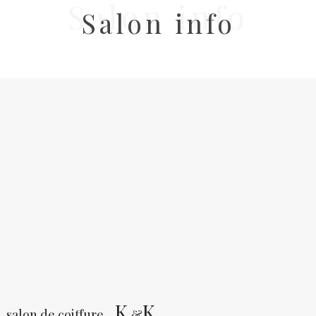
Salon info
Salon info
K
K
salon de coiffure
&