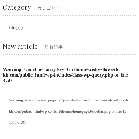
Category
カテゴリー
Blog
(0)
New article
新着記事
Warning
: Undefined array key 0 in
/home/wishyellow/sdc-
kk.com/public_html/wp-includes/class-wp-query.php
on line
3742
Warning
: Attempt to read property "post_date" on null in
/home/wishyellow/sdc-
kk.com/public_html/wp-content/themes/homepage3/sidebar.php
on line
15
1970.01.01: