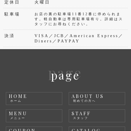
定休日
火曜日
駐車場
お店の裏の駐車場11番12番に停められま
す。軽自動車は専用駐車場有り。詳細はス
タッフにお尋ねください。
決済
VISA／JCB／American Express／
Diners／PAYPAY
page
page
HOME
ABOUT US
ホーム
初めての方へ
MENU
STAFF
メニュー
スタッフ
COUPON
CATALOG