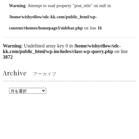
Warning
: Attempt to read property "post_title" on null in
/home/wishyellow/sdc-kk.com/public_html/wp-
content/themes/homepage3/sidebar.php
on line
16
Warning
: Undefined array key 0 in
/home/wishyellow/sdc-
kk.com/public_html/wp-includes/class-wp-query.php
on line
3872
Archive
アーカイブ