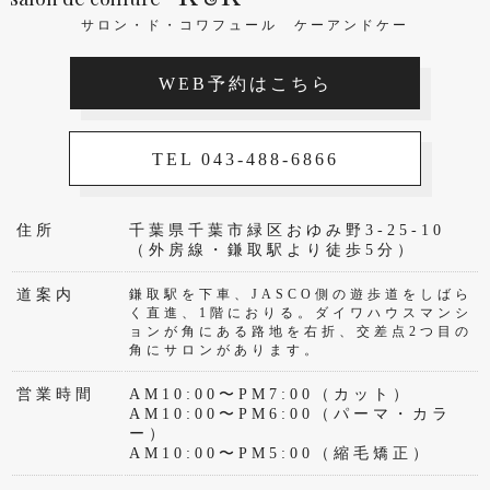
サロン・ド・コワフュール ケーアンドケー
WEB予約はこちら
TEL 043-488-6866
住所
千葉県千葉市緑区おゆみ野3-25-10
（外房線・鎌取駅より徒歩5分）
道案内
鎌取駅を下車、JASCO側の遊歩道をしばら
く直進、1階におりる。ダイワハウスマンシ
ョンが角にある路地を右折、交差点2つ目の
角にサロンがあります。
営業時間
AM10:00〜PM7:00（カット）
AM10:00〜PM6:00（パーマ・カラ
ー）
AM10:00〜PM5:00（縮毛矯正）