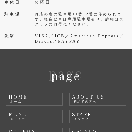
定休日
火曜日
駐車場
お店の裏の駐車場11番12番に停められま
す。軽自動車は専用駐車場有り。詳細はス
タッフにお尋ねください。
決済
VISA／JCB／American Express／
Diners／PAYPAY
page
page
HOME
ABOUT US
ホーム
初めての方へ
MENU
STAFF
メニュー
スタッフ
COUPON
CATALOG