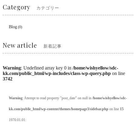
Category
カテゴリー
Blog
(0)
New article
新着記事
Warning
: Undefined array key 0 in
/home/wishyellow/sdc-
kk.com/public_html/wp-includes/class-wp-query.php
on line
3742
Warning
: Attempt to read property "post_date" on null in
/home/wishyellow/sdc-
kk.com/public_html/wp-content/themes/homepage3/sidebar.php
on line
15
1970.01.01: