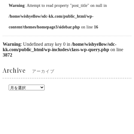
Warning
: Attempt to read property "post_title" on null in
/home/wishyellow/sdc-kk.com/public_html/wp-
content/themes/homepage3/sidebar.php
on line
16
Warning
: Undefined array key 0 in
/home/wishyellow/sdc-
kk.com/public_html/wp-includes/class-wp-query.php
on line
3872
Archive
アーカイブ