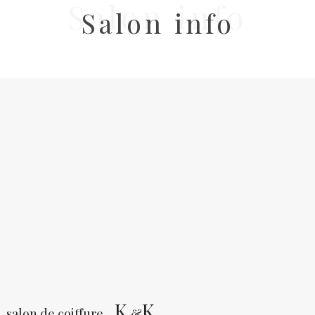
Salon info
Salon info
K
K
salon de coiffure
&