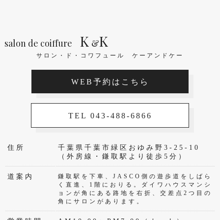
K
K
salon de coiffure
&
サロン・ド・コワフュール ケーアンドケー
WEB予約はこちら
TEL 043-488-6866
住所
千葉県千葉市緑区おゆみ野3-25-10
（外房線・鎌取駅より徒歩5分）
道案内
鎌取駅を下車、JASCO側の遊歩道をしばら
く直進、1階におりる。ダイワハウスマンシ
ョンが角にある路地を右折、交差点2つ目の
角にサロンがあります。