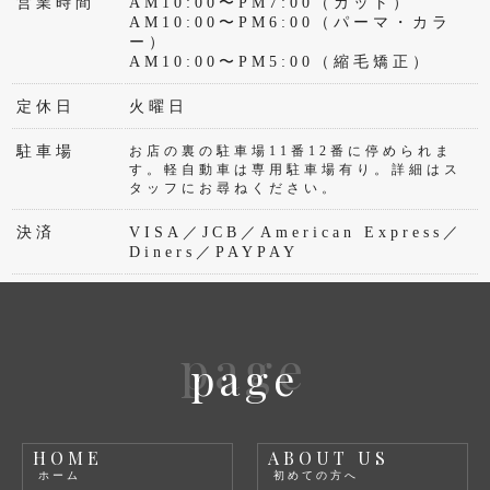
営業時間
AM10:00〜PM7:00（カット）
AM10:00〜PM6:00（パーマ・カラ
ー）
AM10:00〜PM5:00（縮毛矯正）
定休日
火曜日
駐車場
お店の裏の駐車場11番12番に停められま
す。軽自動車は専用駐車場有り。詳細はス
タッフにお尋ねください。
決済
VISA／JCB／American Express／
Diners／PAYPAY
page
page
HOME
ABOUT US
ホーム
初めての方へ